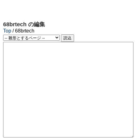
68brtech
の編集
Top
/ 68brtech