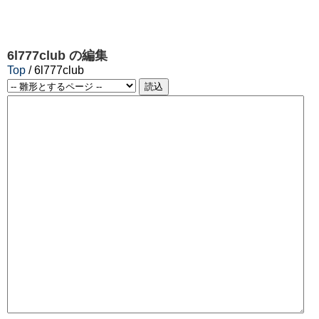
6l777club
の編集
Top
/ 6l777club