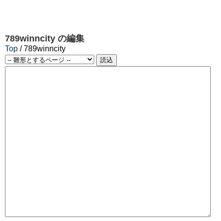
789winncity
の編集
Top
/ 789winncity