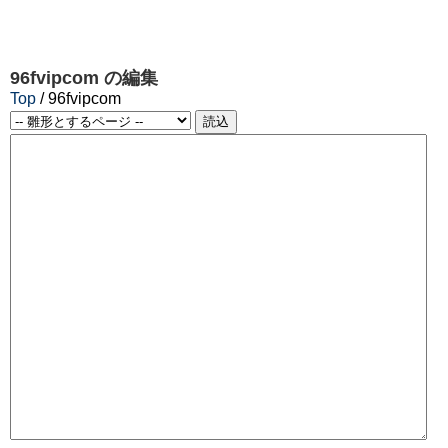
96fvipcom
の編集
Top
/ 96fvipcom