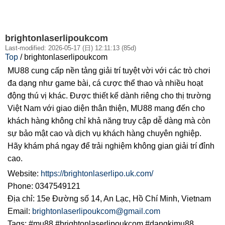
brightonlaserlipoukcom
Last-modified: 2026-05-17 (日) 12:11:13 (85d)
Top
/ brightonlaserlipoukcom
MU88 cung cấp nền tảng giải trí tuyệt vời với các trò chơi
đa dạng như game bài, cá cược thể thao và nhiều hoạt
động thú vị khác. Được thiết kế dành riêng cho thị trường
Việt Nam với giao diện thân thiện, MU88 mang đến cho
khách hàng không chỉ khả năng truy cập dễ dàng mà còn
sự bảo mật cao và dịch vụ khách hàng chuyên nghiệp.
Hãy khám phá ngay để trải nghiệm không gian giải trí đỉnh
cao.
Website:
https://brightonlaserlipo.uk.com/
Phone: 0347549121
Địa chỉ: 15e Đường số 14, An Lạc, Hồ Chí Minh, Vietnam
Email:
brightonlaserlipoukcom@gmail.com
Tags: #mu88 #brightonlaserlipoukcom #dangkimu88