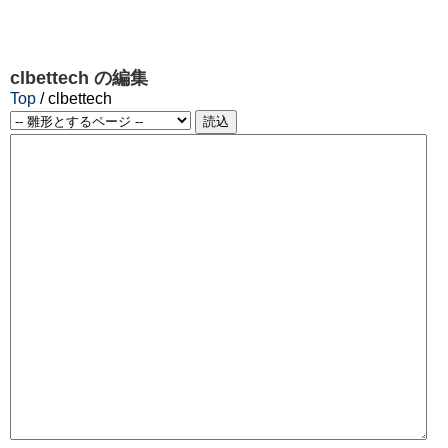
clbettech
の編集
Top
/ clbettech