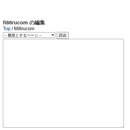
fi88rucom
の編集
Top
/ fi88rucom