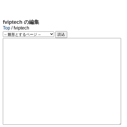
fviptech
の編集
Top
/ fviptech