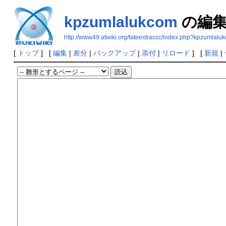
kpzumlalukcom
の編
http://www49.atwiki.org/fateextraccc/index.php?kpzumlalu
[
トップ
] [
編集
|
差分
|
バックアップ
|
添付
|
リロード
] [
新規
|