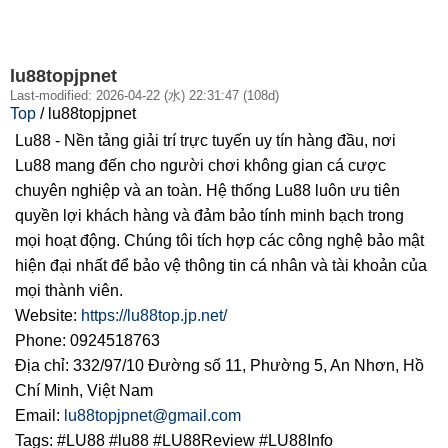
lu88topjpnet
Last-modified: 2026-04-22 (水) 22:31:47 (108d)
Top
/ lu88topjpnet
Lu88 - Nền tảng giải trí trực tuyến uy tín hàng đầu, nơi
Lu88 mang đến cho người chơi không gian cá cược
chuyên nghiệp và an toàn. Hệ thống Lu88 luôn ưu tiên
quyền lợi khách hàng và đảm bảo tính minh bạch trong
mọi hoạt động. Chúng tôi tích hợp các công nghệ bảo mật
hiện đại nhất để bảo vệ thông tin cá nhân và tài khoản của
mọi thành viên.
Website:
https://lu88top.jp.net/
Phone: 0924518763
Địa chỉ: 332/97/10 Đường số 11, Phường 5, An Nhơn, Hồ
Chí Minh, Việt Nam
Email:
lu88topjpnet@gmail.com
Tags: #LU88 #lu88 #LU88Review #LU88Info