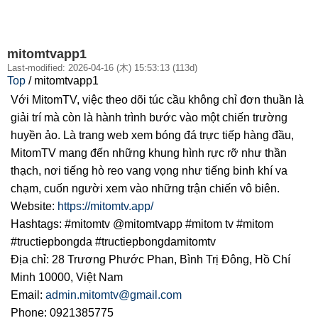
mitomtvapp1
Last-modified: 2026-04-16 (木) 15:53:13 (113d)
Top
/ mitomtvapp1
Với MitomTV, việc theo dõi túc cầu không chỉ đơn thuần là
giải trí mà còn là hành trình bước vào một chiến trường
huyền ảo. Là trang web xem bóng đá trực tiếp hàng đầu,
MitomTV mang đến những khung hình rực rỡ như thần
thạch, nơi tiếng hò reo vang vọng như tiếng binh khí va
chạm, cuốn người xem vào những trận chiến vô biên.
Website:
https://mitomtv.app/
Hashtags: #mitomtv @mitomtvapp #mitom tv #mitom
#tructiepbongda #tructiepbongdamitomtv
Địa chỉ: 28 Trương Phước Phan, Bình Trị Đông, Hồ Chí
Minh 10000, Việt Nam
Email:
admin.mitomtv@gmail.com
Phone: 0921385775