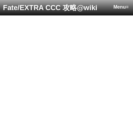
Fate/EXTRA CCC 攻略@wiki
Menu≡