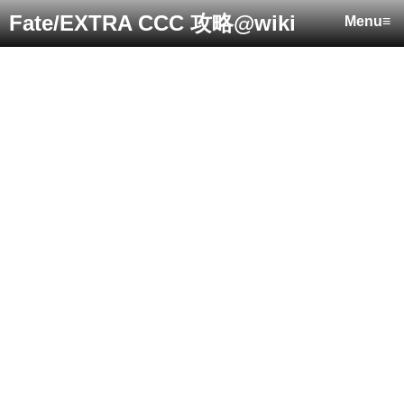
Fate/EXTRA CCC 攻略@wiki
Menu≡