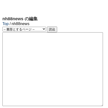
nh88news
の編集
Top
/ nh88news