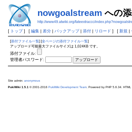
nowgoalstream
への添
http://www49.atwiki.org/fateextraccc/index.php?nowgoalst
[
トップ
] [
編集
|
差分
|
バックアップ
|
添付
|
リロード
] [
新規
|
[
添付ファイル一覧
] [
全ページの添付ファイル一覧
]
アップロード可能最大ファイルサイズは 1,024KB です。
添付ファイル:
管理者パスワード:
Site admin:
anonymous
PukiWiki 1.5.1
© 2001-2016
PukiWiki Development Team
. Powered by PHP 5.6.34. HTML c