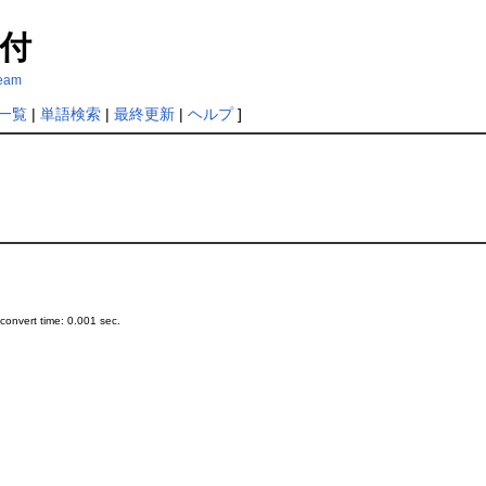
付
ream
一覧
|
単語検索
|
最終更新
|
ヘルプ
]
onvert time: 0.001 sec.