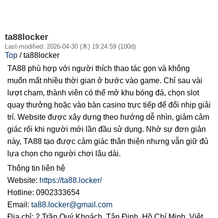
ta88locker
Last-modified: 2026-04-30 (木) 19:24:59 (100d)
Top
/ ta88locker
TA88 phù hợp với người thích thao tác gọn và không
muốn mất nhiều thời gian ở bước vào game. Chỉ sau vài
lượt chạm, thành viên có thể mở khu bóng đá, chọn slot
quay thưởng hoặc vào bàn casino trực tiếp để đổi nhịp giải
trí. Website được xây dựng theo hướng dễ nhìn, giảm cảm
giác rối khi người mới lần đầu sử dụng. Nhờ sự đơn giản
này, TA88 tạo được cảm giác thân thiện nhưng vẫn giữ đủ
lựa chọn cho người chơi lâu dài.
Thông tin liên hệ
Website:
https://ta88.locker/
Hotline: 0902333654
Email:
ta88.locker@gmail.com
Địa chỉ: 2 Trần Quý Khoách, Tân Định, Hồ Chí Minh, Việt