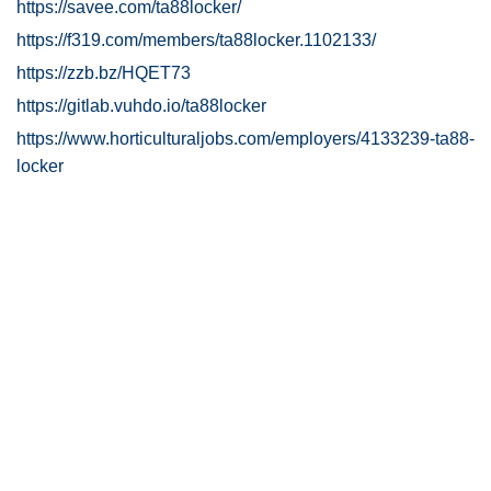
https://savee.com/ta88locker/
https://f319.com/members/ta88locker.1102133/
https://zzb.bz/HQET73
https://gitlab.vuhdo.io/ta88locker
https://www.horticulturaljobs.com/employers/4133239-ta88-
locker