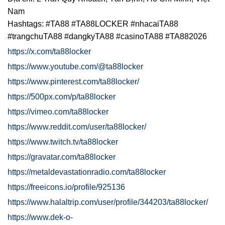
Nam
Hashtags: #TA88 #TA88LOCKER #nhacaiTA88
#trangchuTA88 #dangkyTA88 #casinoTA88 #TA882026
https://x.com/ta88locker
https://www.youtube.com/@ta88locker
https://www.pinterest.com/ta88locker/
https://500px.com/p/ta88locker
https://vimeo.com/ta88locker
https://www.reddit.com/user/ta88locker/
https://www.twitch.tv/ta88locker
https://gravatar.com/ta88locker
https://metaldevastationradio.com/ta88locker
https://freeicons.io/profile/925136
https://www.halaltrip.com/user/profile/344203/ta88locker/
https://www.dek-o-