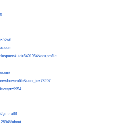
30
unknown
.co.com
od=space&uid=3401934&do=profile
kcocom/
tion=showprofile&user_id=78207
deverytz9954
/gii-tr-u88
12894/#about