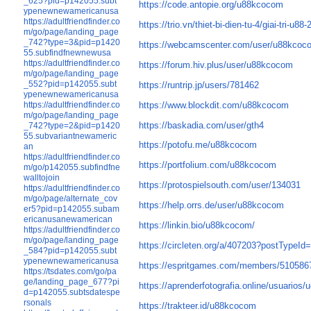
_625?pid=p142055.subt
https://code.antopie.org/u88kcocom
ypenewnewamericanusa
https://adultfriendfinder.co
https://trio.vn/thiet-bi-dien-tu-4/giai-tri-u88
m/go/page/landing_page
_742?type=3&pid=p1420
https://webcamscenter.com/user/u88kcoc
55.subfindfnewnewusa
https://adultfriendfinder.co
https://forum.hiv.plus/user/u88kcocom
m/go/page/landing_page
_552?pid=p142055.subt
https://runtrip.jp/users/781462
ypenewnewamericanusa
https://www.blockdit.com/u88kcocom
https://adultfriendfinder.co
m/go/page/landing_page
https://baskadia.com/user/gth4
_742?type=2&pid=p1420
55.subvariantnewameric
https://potofu.me/u88kcocom
an
https://adultfriendfinder.co
https://portfolium.com/u88kcocom
m/go/p142055.subfindfne
walltojoin
https://protospielsouth.com/user/134031
https://adultfriendfinder.co
m/go/page/alternate_cov
https://help.orrs.de/user/u88kcocom
er5?pid=p142055.subam
ericanusanewamerican
https://linkin.bio/u88kcocom/
https://adultfriendfinder.co
m/go/page/landing_page
https://circleten.org/a/407203?postTypeI
_584?pid=p142055.subt
ypenewnewamericanusa
https://espritgames.com/members/510586
https://tsdates.com/go/pa
ge/landing_page_677?pi
https://aprenderfotografia.online/usuarios/
d=p142055.subtsdatespe
rsonals
https://trakteer.id/u88kcocom