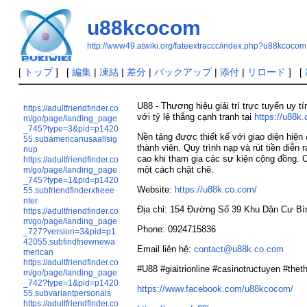
u88kcocom
http://www49.atwiki.org/fateextraccc/index.php?u88kcocom
[
トップ
] [
編集
|
凍結
|
差分
|
バックアップ
|
添付
|
リロード
] [
U88 - Thương hiệu giải trí trực tuyến uy 
https://adultfriendfinder.co
với tỷ lệ thắng cạnh tranh tại
https://u88k
m/go/page/landing_page
_745?type=3&pid=p1420
Nền tảng được thiết kế với giao diện hiện 
55.subamericanusaallsig
thành viên. Quy trình nạp và rút tiền diễ
nup
cao khi tham gia các sự kiện cộng đồng. 
https://adultfriendfinder.co
một cách chặt chẽ.
m/go/page/landing_page
_745?type=1&pid=p1420
Website:
https://u88k.co.com/
55.subfriendfinderxfreee
nter
Địa chỉ: 154 Đường Số 39 Khu Dân Cư Bì
https://adultfriendfinder.co
m/go/page/landing_page
Phone: 0924715836
_727?version=3&pid=p1
42055.subfindfnewnewa
Email liên hệ:
contact@u88k.co.com
merican
https://adultfriendfinder.co
#U88 #giaitrionline #casinotructuyen #th
m/go/page/landing_page
_742?type=1&pid=p1420
https://www.facebook.com/u88kcocom/
55.subvariantpersonals
https://adultfriendfinder.co