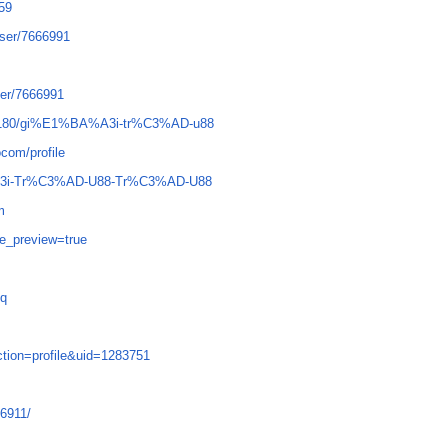
59
user/7666991
ser/7666991
/125180/gi%E1%BA%A3i-tr%C3%AD-u88
ocom/profile
A%A3i-Tr%C3%AD-U88-Tr%C3%AD-U88
m
le_preview=true
9q
ction=profile&uid=1283751
6911/