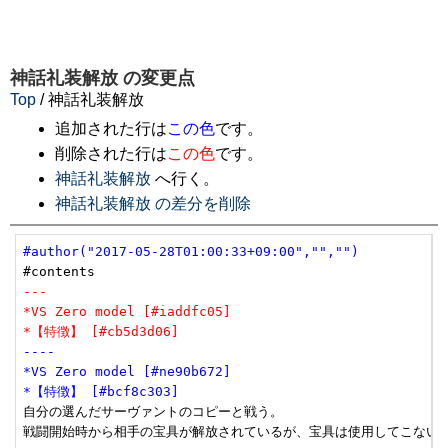
神話礼装解放
の変更点
Top
/ 神話礼装解放
追加された行は
この色
です。
削除された行は
この色
です。
神話礼装解放
へ行く。
神話礼装解放 の差分を削除
#author("2017-05-28T01:00:33+09:00","","")
---
*VS Zero model [#iaddfc05]
*【特徴】 [#cb5d3d06]
----
*VS Zero model [#ne90b672]
*【特徴】 [#bcf8c303]
自分の選んだサーヴァントのコピーと戦う。

戦闘開始時から相手の宝具が解放されているが、宝具は使用してこない。