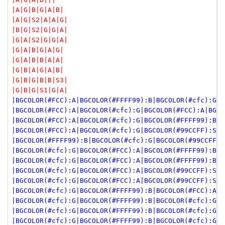
|A|G|B|G|A|B|
|A|G|S2|A|A|G|
|B|G|S2|G|G|A|
|G|A|S2|G|G|A|
|G|A|B|G|A|G|
|G|A|B|B|A|A|
|G|B|A|G|A|B|
|G|B|G|B|B|S3|
|G|B|G|S1|G|A|
|BGCOLOR(#FCC):A|BGCOLOR(#FFFF99):B|BGCOLOR(#cfc):G|B
|BGCOLOR(#FCC):A|BGCOLOR(#cfc):G|BGCOLOR(#FCC):A|BGCO
|BGCOLOR(#FCC):A|BGCOLOR(#cfc):G|BGCOLOR(#FFFF99):B|B
|BGCOLOR(#FCC):A|BGCOLOR(#cfc):G|BGCOLOR(#99CCFF):S2|
|BGCOLOR(#FFFF99):B|BGCOLOR(#cfc):G|BGCOLOR(#99CCFF):
|BGCOLOR(#cfc):G|BGCOLOR(#FCC):A|BGCOLOR(#FFFF99):B|B
|BGCOLOR(#cfc):G|BGCOLOR(#FCC):A|BGCOLOR(#FFFF99):B|B
|BGCOLOR(#cfc):G|BGCOLOR(#FCC):A|BGCOLOR(#99CCFF):S2|
|BGCOLOR(#cfc):G|BGCOLOR(#FCC):A|BGCOLOR(#99CCFF):S||
|BGCOLOR(#cfc):G|BGCOLOR(#FFFF99):B|BGCOLOR(#FCC):A|B
|BGCOLOR(#cfc):G|BGCOLOR(#FFFF99):B|BGCOLOR(#cfc):G|B
|BGCOLOR(#cfc):G|BGCOLOR(#FFFF99):B|BGCOLOR(#cfc):G|B
|BGCOLOR(#cfc):G|BGCOLOR(#FFFF99):B|BGCOLOR(#cfc):G|B