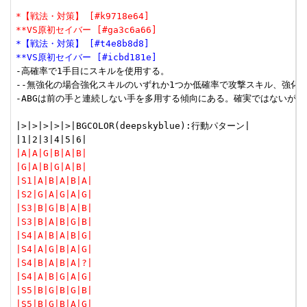
*【戦法・対策】 [#k9718e64]
**VS原初セイバー [#ga3c6a66]
*【戦法・対策】 [#t4e8b8d8]
**VS原初セイバー [#icbd181e]
-高確率で1手目にスキルを使用する。

--無強化の場合強化スキルのいずれか1つか低確率で攻撃スキル、強化
-ABGは前の手と連続しない手を多用する傾向にある。確実ではないが2・
|>|>|>|>|>|BGCOLOR(deepskyblue):行動パターン|

|A|A|G|B|A|B|
|G|A|B|G|A|B|
|S1|A|B|A|B|A|
|S2|G|A|G|A|G|
|S3|B|G|B|A|B|
|S3|B|A|B|G|B|
|S4|A|B|A|B|G|
|S4|A|G|B|A|G|
|S4|B|A|B|A|?|
|S4|A|B|G|A|G|
|S5|B|G|B|G|B|
|S5|B|G|B|A|G|