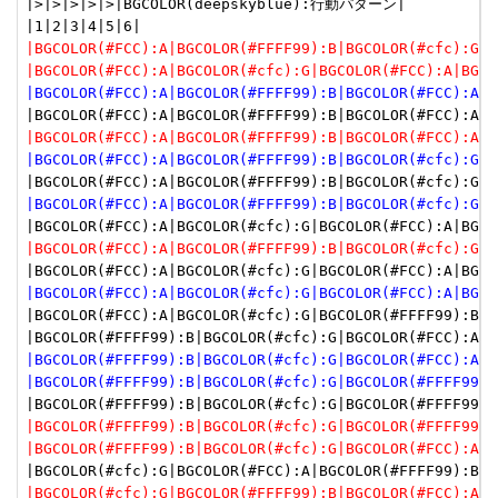
|>|>|>|>|>|BGCOLOR(deepskyblue):行動パターン|

|BGCOLOR(#FCC):A|BGCOLOR(#FFFF99):B|BGCOLOR(#cfc):G|B
|BGCOLOR(#FCC):A|BGCOLOR(#cfc):G|BGCOLOR(#FCC):A|BGCO
|BGCOLOR(#FCC):A|BGCOLOR(#FFFF99):B|BGCOLOR(#FCC):A|B
|BGCOLOR(#FCC):A|BGCOLOR(#FFFF99):B|BGCOLOR(#FCC):A|B
|BGCOLOR(#FCC):A|BGCOLOR(#FFFF99):B|BGCOLOR(#cfc):G|B
|BGCOLOR(#FCC):A|BGCOLOR(#FFFF99):B|BGCOLOR(#cfc):G|B
|BGCOLOR(#FCC):A|BGCOLOR(#FFFF99):B|BGCOLOR(#cfc):G|B
|BGCOLOR(#FCC):A|BGCOLOR(#cfc):G|BGCOLOR(#FCC):A|BGCO
|BGCOLOR(#FCC):A|BGCOLOR(#cfc):G|BGCOLOR(#FFFF99):B|B
|BGCOLOR(#FFFF99):B|BGCOLOR(#cfc):G|BGCOLOR(#FCC):A|B
|BGCOLOR(#FFFF99):B|BGCOLOR(#cfc):G|BGCOLOR(#FFFF99):
|BGCOLOR(#FFFF99):B|BGCOLOR(#cfc):G|BGCOLOR(#FFFF99):
|BGCOLOR(#FFFF99):B|BGCOLOR(#cfc):G|BGCOLOR(#FCC):A|B
|BGCOLOR(#cfc):G|BGCOLOR(#FFFF99):B|BGCOLOR(#FCC):A|B