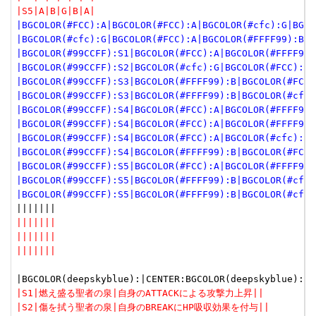
|S5|A|B|G|B|A|
|BGCOLOR(#FCC):A|BGCOLOR(#FCC):A|BGCOLOR(#cfc):G|BGCO
|BGCOLOR(#cfc):G|BGCOLOR(#FCC):A|BGCOLOR(#FFFF99):B|B
|BGCOLOR(#99CCFF):S1|BGCOLOR(#FCC):A|BGCOLOR(#FFFF99)
|BGCOLOR(#99CCFF):S2|BGCOLOR(#cfc):G|BGCOLOR(#FCC):A|
|BGCOLOR(#99CCFF):S3|BGCOLOR(#FFFF99):B|BGCOLOR(#FCC)
|BGCOLOR(#99CCFF):S3|BGCOLOR(#FFFF99):B|BGCOLOR(#cfc)
|BGCOLOR(#99CCFF):S4|BGCOLOR(#FCC):A|BGCOLOR(#FFFF99)
|BGCOLOR(#99CCFF):S4|BGCOLOR(#FCC):A|BGCOLOR(#FFFF99)
|BGCOLOR(#99CCFF):S4|BGCOLOR(#FCC):A|BGCOLOR(#cfc):G|
|BGCOLOR(#99CCFF):S4|BGCOLOR(#FFFF99):B|BGCOLOR(#FCC)
|BGCOLOR(#99CCFF):S5|BGCOLOR(#FCC):A|BGCOLOR(#FFFF99)
|BGCOLOR(#99CCFF):S5|BGCOLOR(#FFFF99):B|BGCOLOR(#cfc)
|BGCOLOR(#99CCFF):S5|BGCOLOR(#FFFF99):B|BGCOLOR(#cfc)
|||||||
|||||||
|||||||
|S1|燃え盛る聖者の泉|自身のATTACKによる攻撃力上昇||
|S2|傷を拭う聖者の泉|自身のBREAKにHP吸収効果を付与||