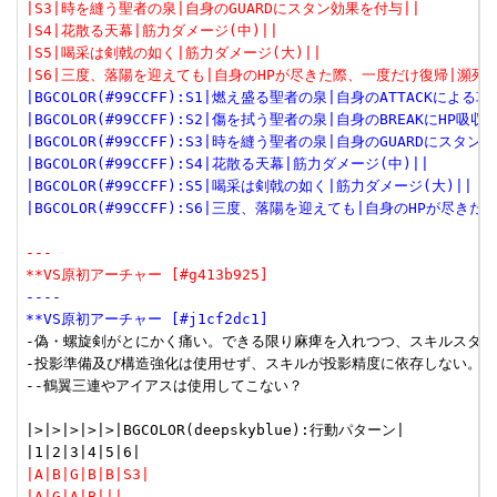
|S3|時を縫う聖者の泉|自身のGUARDにスタン効果を付与||
|S4|花散る天幕|筋力ダメージ(中)||
|S5|喝采は剣戟の如く|筋力ダメージ(大)||
|S6|三度、落陽を迎えても|自身のHPが尽きた際、一度だけ復帰|瀕死時
|BGCOLOR(#99CCFF):S1|燃え盛る聖者の泉|自身のATTACKによる
|BGCOLOR(#99CCFF):S2|傷を拭う聖者の泉|自身のBREAKにHP吸
|BGCOLOR(#99CCFF):S3|時を縫う聖者の泉|自身のGUARDにスタン
|BGCOLOR(#99CCFF):S4|花散る天幕|筋力ダメージ(中)||
|BGCOLOR(#99CCFF):S5|喝采は剣戟の如く|筋力ダメージ(大)||
|BGCOLOR(#99CCFF):S6|三度、落陽を迎えても|自身のHPが尽き
---
**VS原初アーチャー [#g413b925]
----
**VS原初アーチャー [#j1cf2dc1]
-偽・螺旋剣がとにかく痛い。できる限り麻痺を入れつつ、スキルスタン
-投影準備及び構造強化は使用せず、スキルが投影精度に依存しない。

--鶴翼三連やアイアスは使用してこない？

|>|>|>|>|>|BGCOLOR(deepskyblue):行動パターン|

|A|B|G|B|B|S3|
|A|G|A|B|||