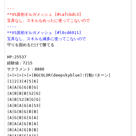
---
**VS原初ギルガメッシュ [#cafcbdc3]
宝具なし、スキルもめったに使ってこないので
----
**VS原初ギルガメッシュ [#l0cd6911]
宝具なし、スキルも滅多に使ってこないので
守りを固めるだけで勝てる

HP:25537

経験値：7215

サクラメント：8880

|>|>|>|>|>|BGCOLOR(deepskyblue):行動パターン|

|1|2|3|4|5|6|

|A|A|G|G|B|G|

|A|B|B|B|S2|G|

|A|B|S2|B|G|G|

|A|B|A|G|A|S3|

|A|G|B|G|B|B|

|A|G|B|G|G|A|

|B|A|A|G|B|A|

|B|A|A|G|B|B|

|B|A|B|G|A|G|
