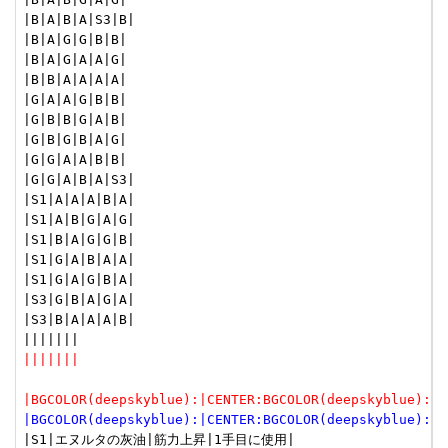
|B|A|B|A|S3|B|

|B|A|G|G|B|B|

|B|A|G|A|A|G|

|B|B|A|A|A|A|

|G|A|A|G|B|B|

|G|B|B|G|A|B|

|G|B|G|B|A|G|

|G|G|A|A|B|B|

|G|G|A|B|A|S3|

|S1|A|A|A|B|A|

|S1|A|B|G|A|G|

|S1|B|A|G|G|B|

|S1|G|A|B|A|A|

|S1|G|A|G|B|A|

|S3|G|B|A|G|A|

|S3|B|A|A|A|B|

|||||||
|BGCOLOR(deepskyblue):|CENTER:BGCOLOR(deepskyblue):
|BGCOLOR(deepskyblue):|CENTER:BGCOLOR(deepskyblue):
|S1|エヌルタの灰油|筋力上昇|1手目に使用|
