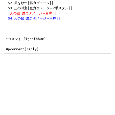
|S2|風を放つ|筋力ダメージ||

||天の鎖|魔力ダメージ＋麻痺||
|S4|天の鎖|魔力ダメージ＋麻痺||
---
----
*コメント [#gd5fbb0c]
