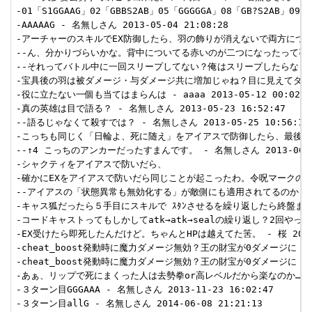
-01「S1GGAAG」02「GBBS2AB」05「GGGGGA」08「GB?S2AB」09「S
-AAAAAG - 名無しさん 2013-05-04 21:08:28  

-アーチャーのスキルでEX防御したら、羽の飾りが消えないで両方についたんだが
--ん、分かりづらいかな。背中についてる赤いのが二つになったって事なんだけど
--それってバトル中に一回スリープしてない？俺はスリープしたらなったけど - 
-宝具後の羽は被ダメージ・与ダメージ共に増加じゃね？目に見えてダメージ増えた
-役に立たない一個も当てはまらんは - aaaa 2013-05-12 00:02:34
-真の英雄は目で語る？ - 名無しさん 2013-05-23 16:52:47  

--語るじゃなくて殺すでは？ - 名無しさん 2013-05-25 10:56:11 
-こっちも同じく「日輪よ、死に随え」をアイアスで防御したら、最後の羽飾
--↑4 こっちのアンカーだったすまんです。 - 名無しさん 2013-06-09 
-シャクティをアイアスで防いだら、

-確かにEXをアイアスで防いだら同じことが起こったわ。令呪マークの横に羽のよ
--アイアスの「状態異常も無効化する」が敵側にも適用されてるのかもしれんね。
-キャス狐だったら５手目にスキルで ｽﾀﾝさせるを繰り返したら終盤まで宝具をを
-コードキャストってもしかしてatk→atk→sealの繰り返し？2回やってス
-EX受けたら即死したんだけど。ちゃんとHPは越えてた筈。 - 桜 2013-07-
-cheat_boost発動時に魔力ダメージ無効？王の財宝が0ダメージに - 名無し
-cheat_boost発動時に魔力ダメージ無効？王の財宝が0ダメージに - 名無し
-あぁ、リップで死にまくった人は去勢拳or高レベルだから楽なのか… - 名無しさ
-３ターン目GGGAAA - 名無しさん 2013-11-23 16:02:47  

-３ターン目allG - 名無しさん 2014-06-08 21:21:13  
