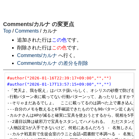
Comments/カルナ
の変更点
Top
/
Comments
/ カルナ
追加された行は
この色
です。
削除された行は
この色
です。
Comments/カルナ
へ行く。
Comments/カルナ の差分を削除
#author("2026-01-16T22:39:17+09:00","","")
#author("2026-01-17T13:57:15+09:00","","")
-「梵天よ、我を呪え」はバステ扱いらしく、オシリスの砂塵で防げるようです。 -
-行動パターン表に載ってない行動パターンって、あったりしますか？ - 匿名 20
--そりゃまだあるでしょ。　ここに載ってるのは調べた上で書き込んだ物だけな
---自分のメモを数えると6手確認できたものでも90パターン近くありますね - 
-カルナさんはHPが減ると確実に宝具を使おうとするから、呪相を5手目に当
--2週目以降は破邪刀で宝具をスタンしてハメられる。　ただスタンが100%決
-人物設定1が入手できないけど、何処にあるんだろう - 名無しさん 2013-04
--カルナ戦直前で生徒会室のラニと会話→図書館で本調べる - 名無しさん 201