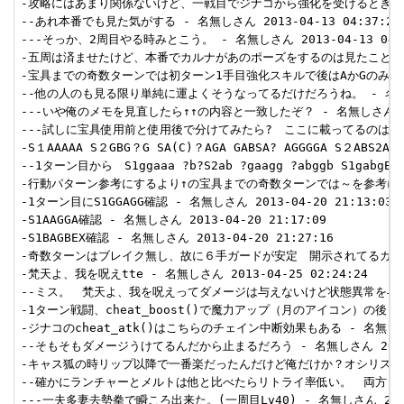
-攻略にはあまり関係ないけど、一戦目でジナコから強化を受けるときのカル
--あれ本番でも見た気がする - 名無しさん 2013-04-13 04:37:28 
---そっか、2周目やる時みとこう。 - 名無しさん 2013-04-13 04:46
-五周は済ませたけど、本番でカルナがあのポーズをするのは見たことがないな・
-宝具までの奇数ターンでは初ターン1手目強化スキルで後はAかGのみ、偶数ター
--他の人のも見る限り単純に運よくそうなってるだけだろうね。 - 名無しさん 2
---いや俺のメモを見直したら↑↑の内容と一致したぞ？ - 名無しさん 2013-
---試しに宝具使用前と使用後で分けてみたら?　ここに載ってるのは前後を纏め
-S１AAAAA S２GBG？G SA(C)？AGA GABSA? AGGGGA S２ABS2
--1ターン目から　S1ggaaa ?b?S2ab ?gaagg ?abggb S1gab
-行動パターン参考にするより↑の宝具までの奇数ターンでは～を参考にする方がい
-1ターン目にS1GGAGG確認 - 名無しさん 2013-04-20 21:13:03  
-S1AAGGA確認 - 名無しさん 2013-04-20 21:17:09  

-S1BAGBEX確認 - 名無しさん 2013-04-20 21:27:16  

-奇数ターンはブレイク無し、故に６手ガードが安定　開示されてるガードで補助
-梵天よ、我を呪えtte - 名無しさん 2013-04-25 02:24:24  

--ミス。　梵天よ、我を呪えってダメージは与えないけど状態異常を与えるから
-1ターン戦闘、cheat_boost()で魔力アップ（月のアイコン）の後「
-ジナコのcheat_atk()はこちらのチェイン中断効果もある - 名無しさん 20
--そもそもダメージうけてるんだから止まるだろう - 名無しさん 2013-04-
-キャス狐の時リップ以降で一番楽だったんだけど俺だけか？オシリス無しでも日
--確かにランチャーとメルトは他と比べたらリトライ率低い。　両方とも読み易い
---一夫多妻去勢拳で瞬ころ出来た。(一周目Lv40) - 名無しさん 2013-05