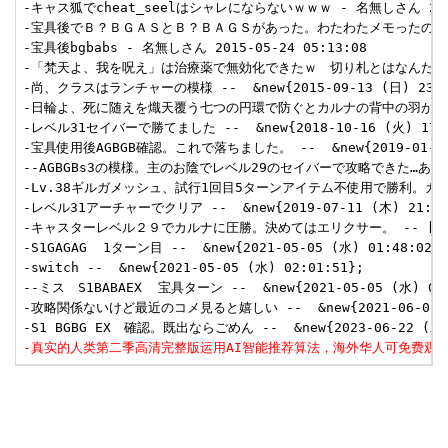
-キャス狐でcheat_seelはシャレにならないｗｗｗ - 名無しさん 2014-1
-宝具後でＢ？ＢＧＡＳとＢ？ＢＡＧＳがあった。わたわたメモったので二手目見逃
-宝具後bgbabs - 名無しさん 2015-05-24 05:13:08  

-「梵天よ、我を呪え」は治療薬で無効化できたｗ　切り札とはなんだったのか・・
-尚、クラスはランチャーの模様 --  &new{2015-09-13 (日) 23:13
-日輪よ、死に随えを熾天覆う七つの円環で防ぐとカルナの背中の羽が残ったまま、
-レベル31セイバーで勝てました --  &new{2018-10-16 (火) 17:54
-宝具使用後AGBGB確認。これで落ちました。 --  &new{2019-01-14 (
--AGBGBs3の模様。主のお陰でレベル29のセイバーで攻略できた…ありがとう… -
-Lv.38ギルガメッシュ、試行1回目5ターンアイテム不使用で勝利。ガードを
-レベル31アーチャーでクリア --  &new{2019-07-11 (木) 21:48:
-キャスターレベル２９でカルナに圧勝。決めてはエリクサー。 -- [[名無し]] &
-S1GAGAG  1ターン目 --  &new{2021-05-05 (水) 01:48:02};

-switch --  &new{2021-05-05 (水) 02:01:51};

--ミス　S1BABAEX  宝具ターン --  &new{2021-05-05 (水) 02:0
-攻略関係ないけど最近のコメ見ると嬉しい --  &new{2021-06-01 (火)
-真实的人类第二季高清完整版运用AI智能推荐算法，海外华人可免费观看最新热播剧集