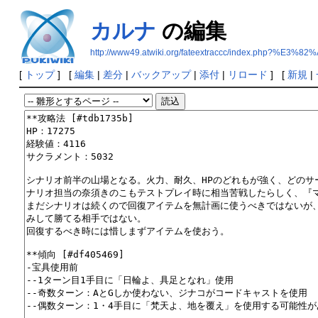
カルナ
の編集
http://www49.atwiki.org/fateextraccc/index.php?%
[
トップ
] [
編集
|
差分
|
バックアップ
|
添付
|
リロード
] [
新規
|