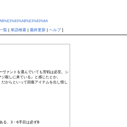
E3%82%AB%E3%83%AB%E3%83%8A
一覧
|
単語検索
|
最終更新
|
ヘルプ
]