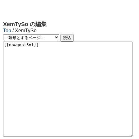
XemTySo
の編集
Top
/ XemTySo