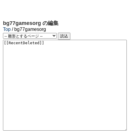
bg77gamesorg
の編集
Top
/ bg77gamesorg