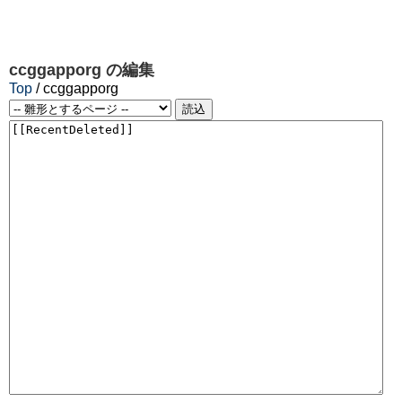
ccggapporg
の編集
Top
/ ccggapporg