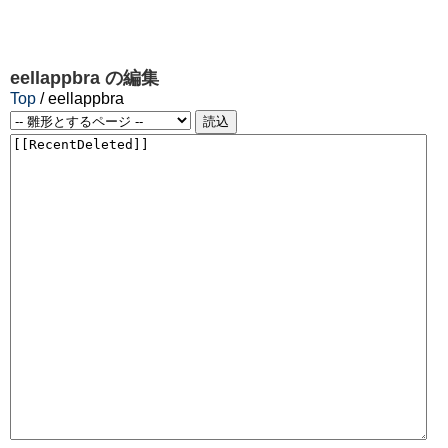
eellappbra
の編集
Top
/ eellappbra