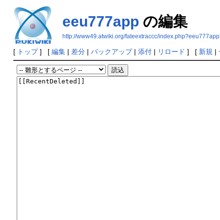
eeu777app
の編集
http://www49.atwiki.org/fateextraccc/index.php?eeu777app
[
トップ
] [
編集
|
差分
|
バックアップ
|
添付
|
リロード
] [
新規
|