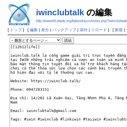
iwinclubtalk
の編集
http://www49.atwiki.org/fateextraccc/index.php?iwinclubtalk
[
トップ
] [
編集
|
差分
|
バックアップ
|
添付
|
リロード
] [
新規
|