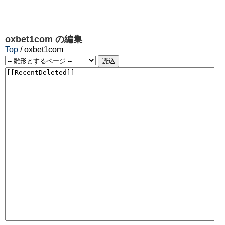
oxbet1com
の編集
Top
/ oxbet1com