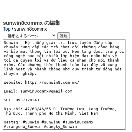
sunwin8commx
の編集
Top
/ sunwin8commx