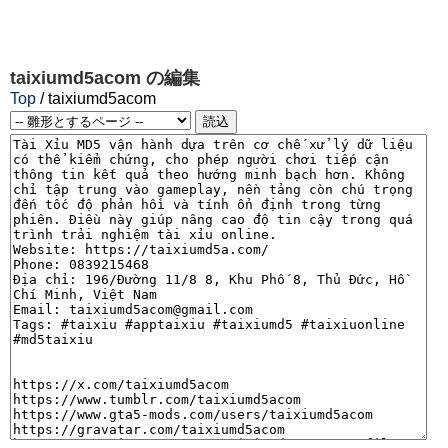
taixiumd5acom
の編集
Top
/ taixiumd5acom