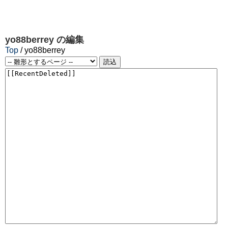
yo88berrey
の編集
Top
/ yo88berrey