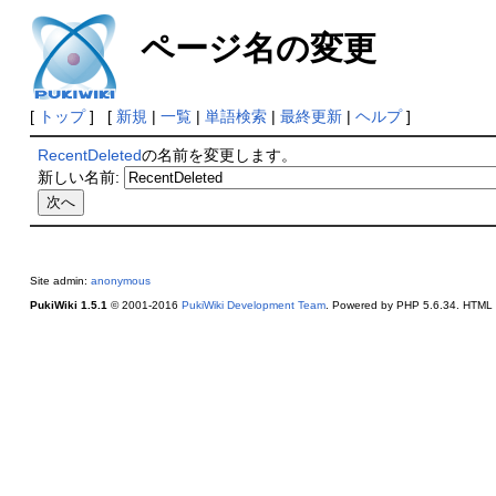
ページ名の変更
[
トップ
] [
新規
|
一覧
|
単語検索
|
最終更新
|
ヘルプ
]
RecentDeleted
の名前を変更します。
新しい名前:
Site admin:
anonymous
PukiWiki 1.5.1
© 2001-2016
PukiWiki Development Team
. Powered by PHP 5.6.34. HTML c