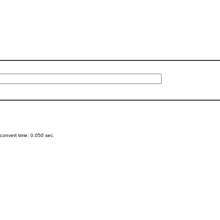
onvert time: 0.050 sec.