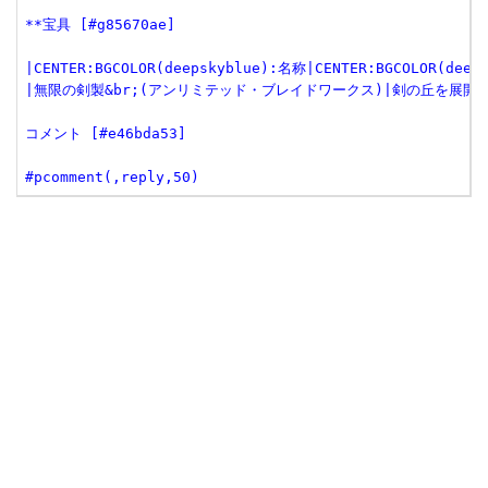
**宝具 [#g85670ae]

|CENTER:BGCOLOR(deepskyblue):名称|CENTER:BGCOLOR(deep
|無限の剣製&br;(アンリミテッド・ブレイドワークス)|剣の丘を展開
コメント [#e46bda53]

#pcomment(,reply,50)