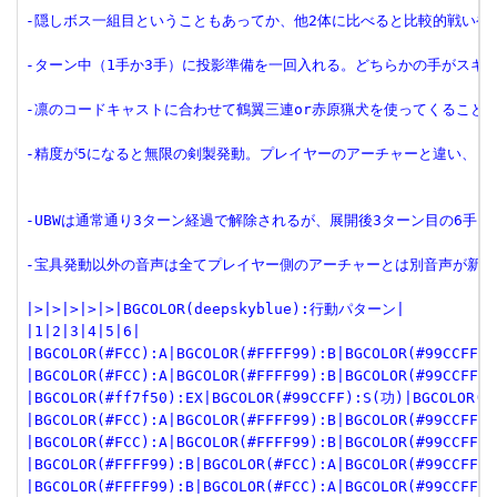
-隠しボス一組目ということもあってか、他2体に比べると比較的戦いや
-ターン中（1手か3手）に投影準備を一回入れる。どちらかの手がスキ
-凛のコードキャストに合わせて鶴翼三連or赤原猟犬を使ってくること
-精度が5になると無限の剣製発動。プレイヤーのアーチャーと違い、も
-UBWは通常通り3ターン経過で解除されるが、展開後3ターン目の6手
-宝具発動以外の音声は全てプレイヤー側のアーチャーとは別音声が新録
|>|>|>|>|>|BGCOLOR(deepskyblue):行動パターン|

|1|2|3|4|5|6|

|BGCOLOR(#FCC):A|BGCOLOR(#FFFF99):B|BGCOLOR(#99CCFF):
|BGCOLOR(#FCC):A|BGCOLOR(#FFFF99):B|BGCOLOR(#99CCFF):
|BGCOLOR(#ff7f50):EX|BGCOLOR(#99CCFF):S(功)|BGCOLOR(#c
|BGCOLOR(#FCC):A|BGCOLOR(#FFFF99):B|BGCOLOR(#99CCFF):
|BGCOLOR(#FCC):A|BGCOLOR(#FFFF99):B|BGCOLOR(#99CCFF):
|BGCOLOR(#FFFF99):B|BGCOLOR(#FCC):A|BGCOLOR(#99CCFF):
|BGCOLOR(#FFFF99):B|BGCOLOR(#FCC):A|BGCOLOR(#99CCFF):