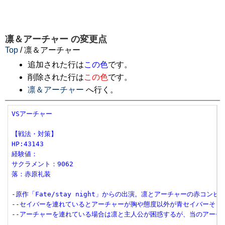
凛＆アーチャー
の変更点
Top
/ 凛＆アーチャー
追加された行は
この色
です。
削除された行は
この色
です。
凛＆アーチャー
へ行く。
VSアーチャー

【戦法・対策】

HP:43143

経験値：

サクラメント：9062

落：赤原礼装

-原作「Fate/stay night」からの出演。凛とアーチャーの赤コンビ。
--セイバーを連れているとアーチャーが胸や態度以外が青セイバーそっ
--アーチャーを連れている場合は凛と主人公が困惑するが、当のアーチ