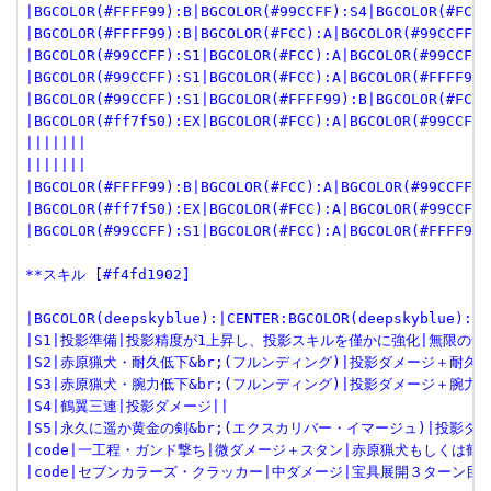
|BGCOLOR(#FFFF99):B|BGCOLOR(#99CCFF):S4|BGCOLOR(#FCC)
|BGCOLOR(#FFFF99):B|BGCOLOR(#FCC):A|BGCOLOR(#99CCFF):
|BGCOLOR(#99CCFF):S1|BGCOLOR(#FCC):A|BGCOLOR(#99CCFF)
|BGCOLOR(#99CCFF):S1|BGCOLOR(#FCC):A|BGCOLOR(#FFFF99)
|BGCOLOR(#99CCFF):S1|BGCOLOR(#FFFF99):B|BGCOLOR(#FCC)
|BGCOLOR(#ff7f50):EX|BGCOLOR(#FCC):A|BGCOLOR(#99CCFF)
|||||||

|||||||

|BGCOLOR(#FFFF99):B|BGCOLOR(#FCC):A|BGCOLOR(#99CCFF):
|BGCOLOR(#ff7f50):EX|BGCOLOR(#FCC):A|BGCOLOR(#99CCFF)
|BGCOLOR(#99CCFF):S1|BGCOLOR(#FCC):A|BGCOLOR(#FFFF99)
**スキル [#f4fd1902]

|BGCOLOR(deepskyblue):|CENTER:BGCOLOR(deepskyblue):
|S1|投影準備|投影精度が1上昇し、投影スキルを僅かに強化|無限の剣
|S2|赤原猟犬・耐久低下&br;(フルンディング)|投影ダメージ＋耐久低
|S3|赤原猟犬・腕力低下&br;(フルンディング)|投影ダメージ＋腕力低
|S4|鶴翼三連|投影ダメージ||

|S5|永久に遥か黄金の剣&br;(エクスカリバー・イマージュ)|投影ダ
|code|一工程・ガンド撃ち|微ダメージ＋スタン|赤原猟犬もしくは鶴翼
|code|セブンカラーズ・クラッカー|中ダメージ|宝具展開３ターン目の