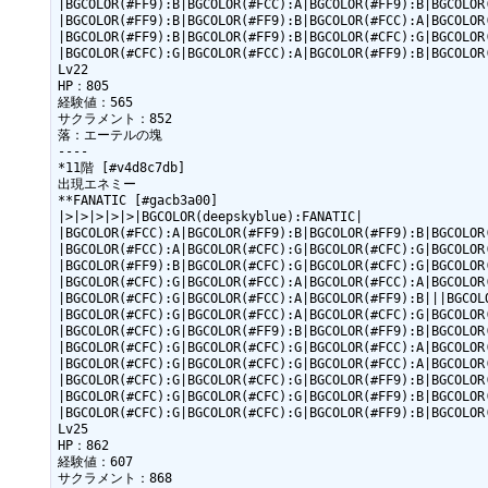
|BGCOLOR(#FF9):B|BGCOLOR(#FCC):A|BGCOLOR(#FF9):B|BGCOLOR(
|BGCOLOR(#FF9):B|BGCOLOR(#FF9):B|BGCOLOR(#FCC):A|BGCOLOR(
|BGCOLOR(#FF9):B|BGCOLOR(#FF9):B|BGCOLOR(#CFC):G|BGCOLOR(
|BGCOLOR(#CFC):G|BGCOLOR(#FCC):A|BGCOLOR(#FF9):B|BGCOLOR(
Lv22

HP：805

経験値：565

サクラメント：852

落：エーテルの塊

----

*11階 [#v4d8c7db]

出現エネミー

**FANATIC [#gacb3a00]

|>|>|>|>|>|BGCOLOR(deepskyblue):FANATIC|

|BGCOLOR(#FCC):A|BGCOLOR(#FF9):B|BGCOLOR(#FF9):B|BGCOLOR(
|BGCOLOR(#FCC):A|BGCOLOR(#CFC):G|BGCOLOR(#CFC):G|BGCOLOR(
|BGCOLOR(#FF9):B|BGCOLOR(#CFC):G|BGCOLOR(#CFC):G|BGCOLOR(
|BGCOLOR(#CFC):G|BGCOLOR(#FCC):A|BGCOLOR(#FCC):A|BGCOLOR(
|BGCOLOR(#CFC):G|BGCOLOR(#FCC):A|BGCOLOR(#FF9):B|||BGCOLO
|BGCOLOR(#CFC):G|BGCOLOR(#FCC):A|BGCOLOR(#CFC):G|BGCOLOR(
|BGCOLOR(#CFC):G|BGCOLOR(#FF9):B|BGCOLOR(#FF9):B|BGCOLOR(
|BGCOLOR(#CFC):G|BGCOLOR(#CFC):G|BGCOLOR(#FCC):A|BGCOLOR(
|BGCOLOR(#CFC):G|BGCOLOR(#CFC):G|BGCOLOR(#FCC):A|BGCOLOR(
|BGCOLOR(#CFC):G|BGCOLOR(#CFC):G|BGCOLOR(#FF9):B|BGCOLOR(
|BGCOLOR(#CFC):G|BGCOLOR(#CFC):G|BGCOLOR(#FF9):B|BGCOLOR(
|BGCOLOR(#CFC):G|BGCOLOR(#CFC):G|BGCOLOR(#FF9):B|BGCOLOR(
Lv25

HP：862

経験値：607

サクラメント：868
