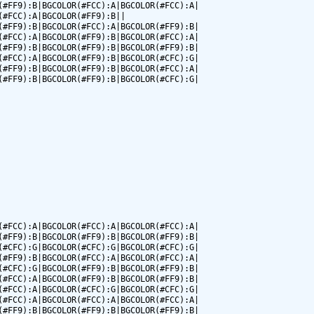
#FF9):B|BGCOLOR(#FCC):A|BGCOLOR(#FCC):A|

#FCC):A|BGCOLOR(#FF9):B||

#FF9):B|BGCOLOR(#FCC):A|BGCOLOR(#FF9):B|

#FCC):A|BGCOLOR(#FF9):B|BGCOLOR(#FCC):A|

#FF9):B|BGCOLOR(#FF9):B|BGCOLOR(#FF9):B|

#FCC):A|BGCOLOR(#FF9):B|BGCOLOR(#CFC):G|

#FF9):B|BGCOLOR(#FF9):B|BGCOLOR(#FCC):A|

#FF9):B|BGCOLOR(#FF9):B|BGCOLOR(#CFC):G|

#FCC):A|BGCOLOR(#FCC):A|BGCOLOR(#FCC):A|

#FF9):B|BGCOLOR(#FF9):B|BGCOLOR(#FF9):B|

#CFC):G|BGCOLOR(#CFC):G|BGCOLOR(#CFC):G|

#FF9):B|BGCOLOR(#FCC):A|BGCOLOR(#FCC):A|

#CFC):G|BGCOLOR(#FF9):B|BGCOLOR(#FF9):B|

#FCC):A|BGCOLOR(#FF9):B|BGCOLOR(#FF9):B|

#FCC):A|BGCOLOR(#CFC):G|BGCOLOR(#CFC):G|

#FCC):A|BGCOLOR(#FCC):A|BGCOLOR(#FCC):A|

#FF9):B|BGCOLOR(#FF9):B|BGCOLOR(#FF9):B|
