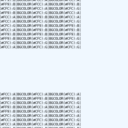
#FF9):B|BGCOLOR(#FCC):A|BGCOLOR(#FCC):A|

#FF9):B|BGCOLOR(#FCC):A|BGCOLOR(#FF9):B|

#CFC):G|BGCOLOR(#FCC):A|BGCOLOR(#CFC):G|

#FF9):B|BGCOLOR(#CFC):G|BGCOLOR(#FCC):A|

#FCC):A|BGCOLOR(#FF9):B|BGCOLOR(#FCC):A|

#FCC):A|BGCOLOR(#CFC):G|BGCOLOR(#CFC):G|

#CFC):G|BGCOLOR(#FF9):B|BGCOLOR(#FF9):B|

#FCC):A|BGCOLOR(#FF9):B|BGCOLOR(#FF9):B|

#FF9):B|BGCOLOR(#FF9):B|BGCOLOR(#FF9):B|

#FF9):B|BGCOLOR(#CFC):G|BGCOLOR(#CFC):G|

#CFC):G|BGCOLOR(#CFC):G|BGCOLOR(#CFC):G|

#FCC):A|BGCOLOR(#CFC):G|BGCOLOR(#CFC):G|

#FCC):A|BGCOLOR(#FCC):A|BGCOLOR(#FCC):A|

#FF9):B|BGCOLOR(#FF9):B|BGCOLOR(#FF9):B|

#CFC):G|BGCOLOR(#CFC):G|BGCOLOR(#CFC):G|

#FF9):B|BGCOLOR(#FCC):A|BGCOLOR(#FCC):A|

#FF9):B|BGCOLOR(#CFC):G|BGCOLOR(#CFC):G|

#CFC):G|BGCOLOR(#FCC):A|BGCOLOR(#FCC):A|

#FCC):A|BGCOLOR(#CFC):G|BGCOLOR(#CFC):G|

#FCC):A|BGCOLOR(#FCC):A|BGCOLOR(#FCC):A|
