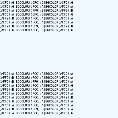
#CFC):G|BGCOLOR(#CFC):G|BGCOLOR(#CFC):G|

#CFC):G|BGCOLOR(#FCC):A|BGCOLOR(#FCC):A|

#FCC):A|BGCOLOR(#FF9):B|BGCOLOR(#FF9):B|

#FCC):A|BGCOLOR(#CFC):G|BGCOLOR(#CFC):G|

#FF9):B|BGCOLOR(#FCC):A|BGCOLOR(#FCC):A|

#FCC):A|BGCOLOR(#FCC):A|BGCOLOR(#FCC):A|

#FF9):B|BGCOLOR(#FF9):B|BGCOLOR(#FF9):B|

#CFC):G|BGCOLOR(#CFC):G|BGCOLOR(#CFC):G|

#FCC):A|BGCOLOR(#FCC):A|BGCOLOR(#FCC):A|

#FF9):B|BGCOLOR(#FCC):A|BGCOLOR(#FCC):A|

#FF9):B|BGCOLOR(#FF9):B|BGCOLOR(#FCC):A|

#FCC):A|BGCOLOR(#FCC):A|BGCOLOR(#CFC):G|

#FF9):B|BGCOLOR(#FCC):A|BGCOLOR(#FCC):A|

#FCC):A|BGCOLOR(#FCC):A|BGCOLOR(#FCC):A|

#FCC):A|BGCOLOR(#FCC):A|BGCOLOR(#FF9):B|

#CFC):G|BGCOLOR(#FCC):A|BGCOLOR(#FCC):A|

#FCC):A|BGCOLOR(#FCC):A|BGCOLOR(#FCC):A|

#FF9):B|BGCOLOR(#FF9):B|BGCOLOR(#FCC):A|

#FCC):A|BGCOLOR(#FCC):A|BGCOLOR(#CFC):G|
