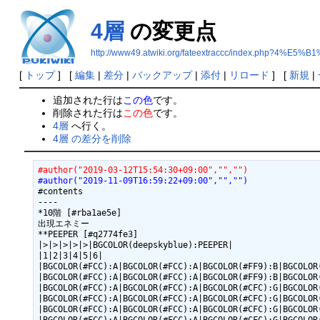
4層
の変更点
http://www49.atwiki.org/fateextraccc/index.php?4%E5%B
[
トップ
] [
編集
|
差分
|
バックアップ
|
添付
|
リロード
] [
新規
|
追加された行は
この色
です。
削除された行は
この色
です。
4層
へ行く。
4層 の差分を削除
#author("2019-03-12T15:54:30+09:00","","")
#author("2019-11-09T16:59:22+09:00","","")
#contents

----

*10階 [#rba1ae5e]

出現エネミー

**PEEPER [#q2774fe3]

|>|>|>|>|>|BGCOLOR(deepskyblue):PEEPER|

|1|2|3|4|5|6|

|BGCOLOR(#FCC):A|BGCOLOR(#FCC):A|BGCOLOR(#FF9):B|BGCOLOR(
|BGCOLOR(#FCC):A|BGCOLOR(#FCC):A|BGCOLOR(#FF9):B|BGCOLOR(
|BGCOLOR(#FCC):A|BGCOLOR(#FCC):A|BGCOLOR(#CFC):G|BGCOLOR(
|BGCOLOR(#FCC):A|BGCOLOR(#FCC):A|BGCOLOR(#CFC):G|BGCOLOR(
|BGCOLOR(#FCC):A|BGCOLOR(#FCC):A|BGCOLOR(#CFC):G|BGCOLOR(