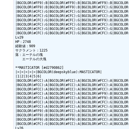
|BGCOLOR(#FF9):B|BGCOLOR(#FF9):B|BGCOLOR(#FF9):B|BGCOLOR(
|BGCOLOR(#FF9):B|BGCOLOR(#FF9):B|BGCOLOR(#CFC):G|BGCOLOR(
|BGCOLOR(#CFC):G|BGCOLOR(#CFC):G|BGCOLOR(#FCC):A|BGCOLOR(
|BGCOLOR(#CFC):G|BGCOLOR(#CFC):G|BGCOLOR(#FCC):A|BGCOLOR(
|BGCOLOR(#CFC):G|BGCOLOR(#CFC):G|BGCOLOR(#FF9):B|BGCOLOR(
|BGCOLOR(#CFC):G|BGCOLOR(#CFC):G|BGCOLOR(#CFC):G|BGCOLOR(
|BGCOLOR(#CFC):G|BGCOLOR(#CFC):G|BGCOLOR(#CFC):G|BGCOLOR(
|BGCOLOR(#CFC):G|BGCOLOR(#CFC):G|BGCOLOR(#CFC):G|BGCOLOR(
Lv29

HP：2748

経験値：909

サクラメント：1225

落：エーテルの塊

　　エーテルの大塊

**MASTICATOR [#d2790862]

|>|>|>|>|>|BGCOLOR(deepskyblue):MASTICATOR|

|1|2|3|4|5|6|

|BGCOLOR(#FCC):A|BGCOLOR(#FCC):A|BGCOLOR(#FCC):A|BGCOLOR(
|BGCOLOR(#FCC):A|BGCOLOR(#FCC):A|BGCOLOR(#FCC):A|BGCOLOR(
|BGCOLOR(#FCC):A|BGCOLOR(#FCC):A|BGCOLOR(#FCC):A|BGCOLOR(
|BGCOLOR(#FCC):A|BGCOLOR(#FCC):A|BGCOLOR(#FF9):B|BGCOLOR(
|BGCOLOR(#FCC):A|BGCOLOR(#FCC):A|BGCOLOR(#FF9):B|BGCOLOR(
|BGCOLOR(#FCC):A|BGCOLOR(#FCC):A|BGCOLOR(#CFC):G|BGCOLOR(
|BGCOLOR(#FCC):A|BGCOLOR(#FCC):A|BGCOLOR(#CFC):G|BGCOLOR(
|BGCOLOR(#FF9):B|BGCOLOR(#FCC):A|BGCOLOR(#FCC):A|BGCOLOR(
|BGCOLOR(#FF9):B|BGCOLOR(#FF9):B|BGCOLOR(#FCC):A|BGCOLOR(
|BGCOLOR(#FF9):B|BGCOLOR(#FF9):B|BGCOLOR(#FCC):A|BGCOLOR(
|BGCOLOR(#CFC):G|BGCOLOR(#FCC):A|BGCOLOR(#FCC):A|BGCOLOR(
Lv26
