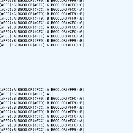
#FF9):B|BGCOLOR(#FF9):B|BGCOLOR(#FF9):B|

#CFC):G|BGCOLOR(#CFC):G|BGCOLOR(#CFC):G|

#CFC):G|BGCOLOR(#FCC):A|BGCOLOR(#FCC):A|

#CFC):G|BGCOLOR(#FF9):B|BGCOLOR(#FF9):B|

#FCC):A|BGCOLOR(#FF9):B|BGCOLOR(#FF9):B|

#FCC):A|BGCOLOR(#CFC):G|BGCOLOR(#CFC):G|

#FF9):B|BGCOLOR(#FCC):A|BGCOLOR(#FCC):A|

#FF9):B|BGCOLOR(#CFC):G|BGCOLOR(#CFC):G|

#FCC):A|BGCOLOR(#FCC):A|BGCOLOR(#FCC):A|

#FF9):B|BGCOLOR(#FF9):B|BGCOLOR(#FF9):B|

#CFC):G|BGCOLOR(#CFC):G|BGCOLOR(#CFC):G|

#FCC):A|BGCOLOR(#FCC):A|BGCOLOR(#FF9):B|

#CFC):G|BGCOLOR(#FCC):A||

#FF9):B|BGCOLOR(#FF9):B|BGCOLOR(#CFC):G|

#FCC):A|BGCOLOR(#FF9):B|BGCOLOR(#FF9):B|

#FF9):B|BGCOLOR(#FCC):A|BGCOLOR(#FF9):B|

#FCC):A|BGCOLOR(#FF9):B|BGCOLOR(#FF9):B|

#FF9):B|BGCOLOR(#CFC):G|BGCOLOR(#CFC):G|

#FF9):B|BGCOLOR(#FCC):A|BGCOLOR(#FCC):A|

#FF9):B|BGCOLOR(#CFC):G|BGCOLOR(#CFC):G|

#FF9):B|BGCOLOR(#FCC):A|BGCOLOR(#FF9):B|
