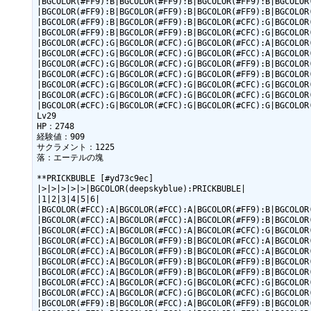
|BGCOLOR(#FF9):B|BGCOLOR(#FF9):B|BGCOLOR(#FF9):B|BGCOLOR(
|BGCOLOR(#FF9):B|BGCOLOR(#FF9):B|BGCOLOR(#FF9):B|BGCOLOR(
|BGCOLOR(#FF9):B|BGCOLOR(#FF9):B|BGCOLOR(#CFC):G|BGCOLOR(
|BGCOLOR(#FF9):B|BGCOLOR(#FF9):B|BGCOLOR(#CFC):G|BGCOLOR(
|BGCOLOR(#CFC):G|BGCOLOR(#CFC):G|BGCOLOR(#FCC):A|BGCOLOR(
|BGCOLOR(#CFC):G|BGCOLOR(#CFC):G|BGCOLOR(#FCC):A|BGCOLOR(
|BGCOLOR(#CFC):G|BGCOLOR(#CFC):G|BGCOLOR(#FF9):B|BGCOLOR(
|BGCOLOR(#CFC):G|BGCOLOR(#CFC):G|BGCOLOR(#FF9):B|BGCOLOR(
|BGCOLOR(#CFC):G|BGCOLOR(#CFC):G|BGCOLOR(#CFC):G|BGCOLOR(
|BGCOLOR(#CFC):G|BGCOLOR(#CFC):G|BGCOLOR(#CFC):G|BGCOLOR(
|BGCOLOR(#CFC):G|BGCOLOR(#CFC):G|BGCOLOR(#CFC):G|BGCOLOR(
Lv29

HP：2748

経験値：909

サクラメント：1225

落：エーテルの塊

**PRICKBUBLE [#yd73c9ec]

|>|>|>|>|>|BGCOLOR(deepskyblue):PRICKBUBLE|

|1|2|3|4|5|6|

|BGCOLOR(#FCC):A|BGCOLOR(#FCC):A|BGCOLOR(#FF9):B|BGCOLOR(
|BGCOLOR(#FCC):A|BGCOLOR(#FCC):A|BGCOLOR(#FF9):B|BGCOLOR(
|BGCOLOR(#FCC):A|BGCOLOR(#FCC):A|BGCOLOR(#CFC):G|BGCOLOR(
|BGCOLOR(#FCC):A|BGCOLOR(#FF9):B|BGCOLOR(#FCC):A|BGCOLOR(
|BGCOLOR(#FCC):A|BGCOLOR(#FF9):B|BGCOLOR(#FCC):A|BGCOLOR(
|BGCOLOR(#FCC):A|BGCOLOR(#FF9):B|BGCOLOR(#FF9):B|BGCOLOR(
|BGCOLOR(#FCC):A|BGCOLOR(#FF9):B|BGCOLOR(#FF9):B|BGCOLOR(
|BGCOLOR(#FCC):A|BGCOLOR(#CFC):G|BGCOLOR(#CFC):G|BGCOLOR(
|BGCOLOR(#FCC):A|BGCOLOR(#CFC):G|BGCOLOR(#CFC):G|BGCOLOR(
|BGCOLOR(#FF9):B|BGCOLOR(#FCC):A|BGCOLOR(#FF9):B|BGCOLOR(