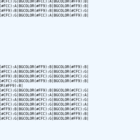
#CFC):G|BGCOLOR(#FCC):A|BGCOLOR(#FF9):B|

#FCC):A|BGCOLOR(#FF9):B|BGCOLOR(#FF9):B|

#FF9):B|BGCOLOR(#FF9):B|BGCOLOR(#CFC):G|

#CFC):G|BGCOLOR(#FCC):A|BGCOLOR(#FF9):B|

#FCC):A|BGCOLOR(#FF9):B|BGCOLOR(#FF9):B|

#FCC):A|BGCOLOR(#CFC):G|BGCOLOR(#CFC):G|

#FF9):B|BGCOLOR(#CFC):G|BGCOLOR(#CFC):G|

#CFC):G|BGCOLOR(#FF9):B|BGCOLOR(#FF9):B|

R(#FF9):B|

#CFC):G|BGCOLOR(#FF9):B|BGCOLOR(#CFC):G|

#CFC):G|BGCOLOR(#FCC):A|BGCOLOR(#FCC):A|

#FCC):A|BGCOLOR(#CFC):G|BGCOLOR(#CFC):G|

#CFC):G|BGCOLOR(#CFC):G|BGCOLOR(#FCC):A|

#FF9):B|BGCOLOR(#CFC):G|BGCOLOR(#CFC):G|

#CFC):G|BGCOLOR(#FCC):A|BGCOLOR(#FF9):B|

#CFC):G|BGCOLOR(#CFC):G|BGCOLOR(#FF9):B|
