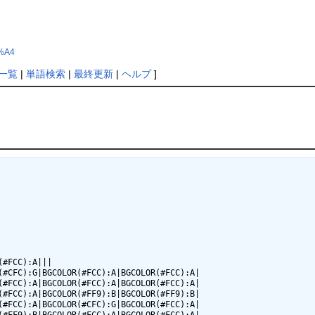
1%A4
一覧
|
単語検索
|
最終更新
|
ヘルプ
]
#FCC):A|||

#CFC):G|BGCOLOR(#FCC):A|BGCOLOR(#FCC):A|

#FCC):A|BGCOLOR(#FCC):A|BGCOLOR(#FCC):A|

#FCC):A|BGCOLOR(#FF9):B|BGCOLOR(#FF9):B|

#FCC):A|BGCOLOR(#CFC):G|BGCOLOR(#FCC):A|
