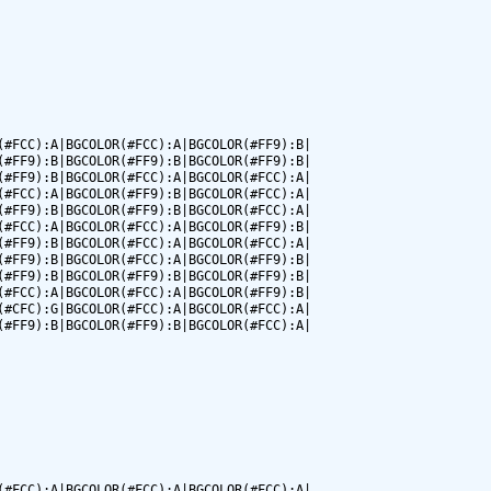
#FCC):A|BGCOLOR(#FCC):A|BGCOLOR(#FF9):B|

#FF9):B|BGCOLOR(#FF9):B|BGCOLOR(#FF9):B|

#FF9):B|BGCOLOR(#FCC):A|BGCOLOR(#FCC):A|

#FCC):A|BGCOLOR(#FF9):B|BGCOLOR(#FCC):A|

#FF9):B|BGCOLOR(#FF9):B|BGCOLOR(#FCC):A|

#FCC):A|BGCOLOR(#FCC):A|BGCOLOR(#FF9):B|

#FF9):B|BGCOLOR(#FCC):A|BGCOLOR(#FCC):A|

#FF9):B|BGCOLOR(#FCC):A|BGCOLOR(#FF9):B|

#FF9):B|BGCOLOR(#FF9):B|BGCOLOR(#FF9):B|

#FCC):A|BGCOLOR(#FCC):A|BGCOLOR(#FF9):B|

#CFC):G|BGCOLOR(#FCC):A|BGCOLOR(#FCC):A|

#FF9):B|BGCOLOR(#FF9):B|BGCOLOR(#FCC):A|

#FCC):A|BGCOLOR(#FCC):A|BGCOLOR(#FCC):A|
