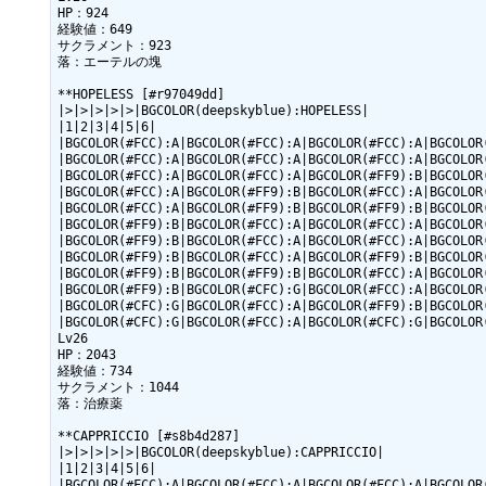
HP：924

経験値：649

サクラメント：923

落：エーテルの塊

**HOPELESS [#r97049dd]

|>|>|>|>|>|BGCOLOR(deepskyblue):HOPELESS|

|1|2|3|4|5|6|

|BGCOLOR(#FCC):A|BGCOLOR(#FCC):A|BGCOLOR(#FCC):A|BGCOLOR(
|BGCOLOR(#FCC):A|BGCOLOR(#FCC):A|BGCOLOR(#FCC):A|BGCOLOR(
|BGCOLOR(#FCC):A|BGCOLOR(#FCC):A|BGCOLOR(#FF9):B|BGCOLOR(
|BGCOLOR(#FCC):A|BGCOLOR(#FF9):B|BGCOLOR(#FCC):A|BGCOLOR(
|BGCOLOR(#FCC):A|BGCOLOR(#FF9):B|BGCOLOR(#FF9):B|BGCOLOR(
|BGCOLOR(#FF9):B|BGCOLOR(#FCC):A|BGCOLOR(#FCC):A|BGCOLOR(
|BGCOLOR(#FF9):B|BGCOLOR(#FCC):A|BGCOLOR(#FCC):A|BGCOLOR(
|BGCOLOR(#FF9):B|BGCOLOR(#FCC):A|BGCOLOR(#FF9):B|BGCOLOR(
|BGCOLOR(#FF9):B|BGCOLOR(#FF9):B|BGCOLOR(#FCC):A|BGCOLOR(
|BGCOLOR(#FF9):B|BGCOLOR(#CFC):G|BGCOLOR(#FCC):A|BGCOLOR(
|BGCOLOR(#CFC):G|BGCOLOR(#FCC):A|BGCOLOR(#FF9):B|BGCOLOR(
|BGCOLOR(#CFC):G|BGCOLOR(#FCC):A|BGCOLOR(#CFC):G|BGCOLOR(
Lv26

HP：2043

経験値：734

サクラメント：1044

落：治療薬

**CAPPRICCIO [#s8b4d287]

|>|>|>|>|>|BGCOLOR(deepskyblue):CAPPRICCIO|

|1|2|3|4|5|6|

|BGCOLOR(#FCC):A|BGCOLOR(#FCC):A|BGCOLOR(#FCC):A|BGCOLOR(