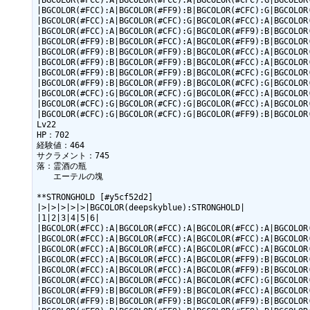
|BGCOLOR(#FCC):A|BGCOLOR(#FCC):A|BGCOLOR(#CFC):G|BGCOLOR(
|BGCOLOR(#FCC):A|BGCOLOR(#FF9):B|BGCOLOR(#CFC):G|BGCOLOR(
|BGCOLOR(#FCC):A|BGCOLOR(#CFC):G|BGCOLOR(#FCC):A|BGCOLOR(
|BGCOLOR(#FCC):A|BGCOLOR(#CFC):G|BGCOLOR(#FF9):B|BGCOLOR(
|BGCOLOR(#FF9):B|BGCOLOR(#FCC):A|BGCOLOR(#FF9):B|BGCOLOR(
|BGCOLOR(#FF9):B|BGCOLOR(#FF9):B|BGCOLOR(#FCC):A|BGCOLOR(
|BGCOLOR(#FF9):B|BGCOLOR(#FF9):B|BGCOLOR(#FCC):A|BGCOLOR(
|BGCOLOR(#FF9):B|BGCOLOR(#FF9):B|BGCOLOR(#CFC):G|BGCOLOR(
|BGCOLOR(#FF9):B|BGCOLOR(#FF9):B|BGCOLOR(#CFC):G|BGCOLOR(
|BGCOLOR(#CFC):G|BGCOLOR(#CFC):G|BGCOLOR(#FCC):A|BGCOLOR(
|BGCOLOR(#CFC):G|BGCOLOR(#CFC):G|BGCOLOR(#FCC):A|BGCOLOR(
|BGCOLOR(#CFC):G|BGCOLOR(#CFC):G|BGCOLOR(#FF9):B|BGCOLOR(
Lv22

HP：702

経験値：464

サクラメント：745

落：霊酒の瓶

　　エーテルの塊

**STRONGHOLD [#y5cf52d2]

|>|>|>|>|>|BGCOLOR(deepskyblue):STRONGHOLD|

|1|2|3|4|5|6|

|BGCOLOR(#FCC):A|BGCOLOR(#FCC):A|BGCOLOR(#FCC):A|BGCOLOR(
|BGCOLOR(#FCC):A|BGCOLOR(#FCC):A|BGCOLOR(#FCC):A|BGCOLOR(
|BGCOLOR(#FCC):A|BGCOLOR(#FCC):A|BGCOLOR(#FCC):A|BGCOLOR(
|BGCOLOR(#FCC):A|BGCOLOR(#FCC):A|BGCOLOR(#FF9):B|BGCOLOR(
|BGCOLOR(#FCC):A|BGCOLOR(#FCC):A|BGCOLOR(#FF9):B|BGCOLOR(
|BGCOLOR(#FCC):A|BGCOLOR(#FCC):A|BGCOLOR(#CFC):G|BGCOLOR(
|BGCOLOR(#FF9):B|BGCOLOR(#FF9):B|BGCOLOR(#FCC):A|BGCOLOR(
|BGCOLOR(#FF9):B|BGCOLOR(#FF9):B|BGCOLOR(#FF9):B|BGCOLOR(