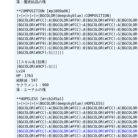
落：魔術結晶の塊

**COMPOSITION [#p1809a06]

|>|>|>|>|>|BGCOLOR(deepskyblue):COMPOSITION|

|BGCOLOR(#FCC):A|BGCOLOR(#FF9):B|BGCOLOR(#FF9):B|BGCOLOR(
|BGCOLOR(#FF9):B|BGCOLOR(#FCC):A|BGCOLOR(#FCC):A|BGCOLOR(
|BGCOLOR(#FF9):B|BGCOLOR(#FCC):A|BGCOLOR(#FF9):B|BGCOLOR(
|BGCOLOR(#FF9):B|BGCOLOR(#FF9):B|BGCOLOR(#CFC):G|BGCOLOR(
|BGCOLOR(#FF9):B|BGCOLOR(#FF9):B|BGCOLOR(#CFC):G|BGCOLOR(
|BGCOLOR(#FF9):B|BGCOLOR(#CFC):G|BGCOLOR(#CFC):G|BGCOLOR(
|BGCOLOR(#CFC):G|BGCOLOR(#FF9):B|BGCOLOR(#FCC):A|BGCOLOR(
|BGCOLOR(#9CF):S||||||

||スキル名|効果|

|BGCOLOR(#9CF):S|||

Lv24

HP：1763

経験値：597

サクラメント：900

落：エーテルの塊

**HOPELESS [#rcb245a1]

|>|>|>|>|>|BGCOLOR(deepskyblue):HOPELESS|

|BGCOLOR(#FCC):A|BGCOLOR(#FCC):A|BGCOLOR(#FCC):A|BGCOLOR(
|BGCOLOR(#FCC):A|BGCOLOR(#FCC):A|BGCOLOR(#FF9):B|BGCOLOR(
|BGCOLOR(#FCC):A|BGCOLOR(#FCC):A|BGCOLOR(#FF9):B|BGCOLOR(
|BGCOLOR(#FCC):A|BGCOLOR(#FF9):B|BGCOLOR(#FCC):A|BGCOLOR(
|BGCOLOR(#FCC):A|BGCOLOR(#FCC):A|BGCOLOR(#FF9):B|BGCOLOR
|BGCOLOR(#FF9):B|BGCOLOR(#FCC):A|BGCOLOR(#FCC):A|BGCOLOR(