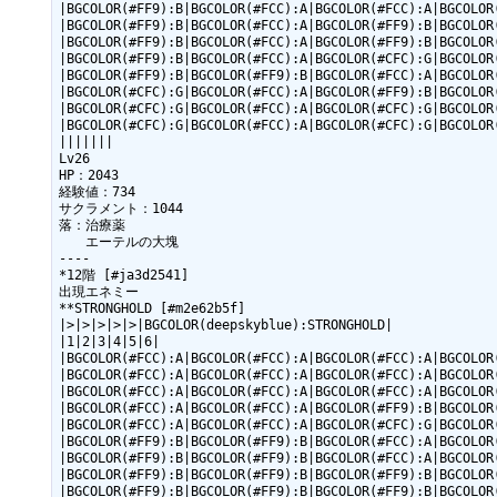
|BGCOLOR(#FF9):B|BGCOLOR(#FCC):A|BGCOLOR(#FCC):A|BGCOLOR(
|BGCOLOR(#FF9):B|BGCOLOR(#FCC):A|BGCOLOR(#FF9):B|BGCOLOR(
|BGCOLOR(#FF9):B|BGCOLOR(#FCC):A|BGCOLOR(#FF9):B|BGCOLOR(
|BGCOLOR(#FF9):B|BGCOLOR(#FCC):A|BGCOLOR(#CFC):G|BGCOLOR(
|BGCOLOR(#FF9):B|BGCOLOR(#FF9):B|BGCOLOR(#FCC):A|BGCOLOR(
|BGCOLOR(#CFC):G|BGCOLOR(#FCC):A|BGCOLOR(#FF9):B|BGCOLOR(
|BGCOLOR(#CFC):G|BGCOLOR(#FCC):A|BGCOLOR(#CFC):G|BGCOLOR(
|BGCOLOR(#CFC):G|BGCOLOR(#FCC):A|BGCOLOR(#CFC):G|BGCOLOR(
|||||||

Lv26

HP：2043

経験値：734

サクラメント：1044

落：治療薬

　　エーテルの大塊

----

*12階 [#ja3d2541]

出現エネミー

**STRONGHOLD [#m2e62b5f]

|>|>|>|>|>|BGCOLOR(deepskyblue):STRONGHOLD|

|1|2|3|4|5|6|

|BGCOLOR(#FCC):A|BGCOLOR(#FCC):A|BGCOLOR(#FCC):A|BGCOLOR(
|BGCOLOR(#FCC):A|BGCOLOR(#FCC):A|BGCOLOR(#FCC):A|BGCOLOR(
|BGCOLOR(#FCC):A|BGCOLOR(#FCC):A|BGCOLOR(#FCC):A|BGCOLOR(
|BGCOLOR(#FCC):A|BGCOLOR(#FCC):A|BGCOLOR(#FF9):B|BGCOLOR(
|BGCOLOR(#FCC):A|BGCOLOR(#FCC):A|BGCOLOR(#CFC):G|BGCOLOR(
|BGCOLOR(#FF9):B|BGCOLOR(#FF9):B|BGCOLOR(#FCC):A|BGCOLOR(
|BGCOLOR(#FF9):B|BGCOLOR(#FF9):B|BGCOLOR(#FCC):A|BGCOLOR(
|BGCOLOR(#FF9):B|BGCOLOR(#FF9):B|BGCOLOR(#FF9):B|BGCOLOR(
|BGCOLOR(#FF9):B|BGCOLOR(#FF9):B|BGCOLOR(#FF9):B|BGCOLOR(